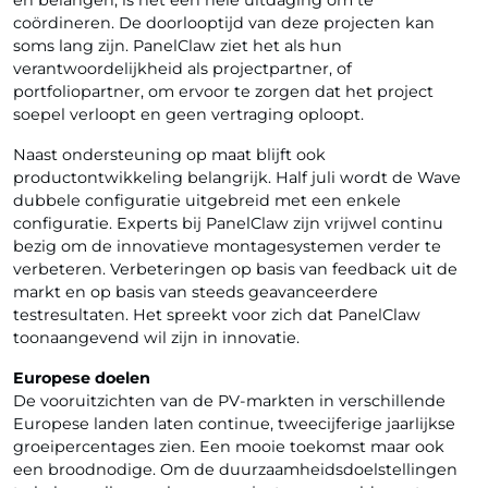
en belangen, is het een hele uitdaging om te
coördineren. De doorlooptijd van deze projecten kan
soms lang zijn. PanelClaw ziet het als hun
verantwoordelijkheid als projectpartner, of
portfoliopartner, om ervoor te zorgen dat het project
soepel verloopt en geen vertraging oploopt.
Naast ondersteuning op maat blijft ook
productontwikkeling belangrijk. Half juli wordt de Wave
dubbele configuratie uitgebreid met een enkele
configuratie. Experts bij PanelClaw zijn vrijwel continu
bezig om de innovatieve montagesystemen verder te
verbeteren. Verbeteringen op basis van feedback uit de
markt en op basis van steeds geavanceerdere
testresultaten. Het spreekt voor zich dat PanelClaw
toonaangevend wil zijn in innovatie.
Europese doelen
De vooruitzichten van de PV-markten in verschillende
Europese landen laten continue, tweecijferige jaarlijkse
groeipercentages zien. Een mooie toekomst maar ook
een broodnodige. Om de duurzaamheidsdoelstellingen