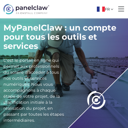
FR
MyPanelClaw : un compte
pour tous les outils et
services
C’est le portail en ligne qui
permet aux professionnels
du solaire d’accéder à tous
nos outils et services
numériques. Nous vous
accompagnons à chaque
étape de votre projet, de la
planification initiale à la
réalisation du projet, en
passant par toutes les étapes
intermédiaires.